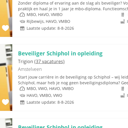
Zonder diploma of ervaring aan de slag als beveiliger? Vol
praktijk en haal je in 1 jaar je mbo-diploma. Functieomschri
MBO, HAVO, VMBO
Rijbewijs, HAVO, VMBO
Laatste update: 8-8-2026
Beveiliger Schiphol in opleiding
Trigion
(37 vacatures)
Amstelveen
Start jouw carrière in de beveiliging op Schiphol – wij lei
Schiphol, maar heb je nog geen beveiligingsdiploma? Geen
MBO, VWO, HAVO, VMBO
HAVO, VMBO, VWO
Laatste update: 8-8-2026
Beveiliger Schiphol in opleiding