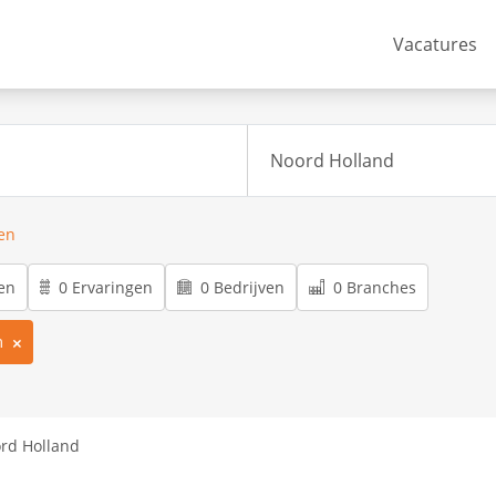
Vacatures
ren
en
0 Ervaringen
0 Bedrijven
0 Branches
m
ord Holland