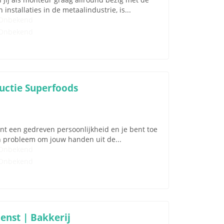
stallaties in de metaalindustrie, is...
Onbekend
Onbekend
ductie Superfoods
bent een gedreven persoonlijkheid en je bent toe
n probleem om jouw handen uit de...
Onbekend
Onbekend
enst | Bakkerij