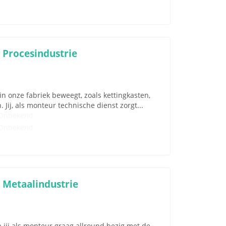
 Procesindustrie
n onze fabriek beweegt, zoals kettingkasten,
ij, als monteur technische dienst zorgt...
Onbekend
Onbekend
 Metaalindustrie
ij als monteur graag allround bezig met de