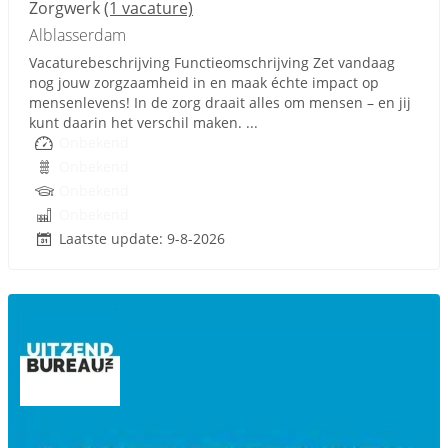
Zorgwerk
(1 vacature)
Alblasserdam
Vacaturebeschrijving Functieomschrijving Zet vandaag
nog jouw zorgzaamheid in en maak échte impact op
mensenlevens! In de zorg draait alles om mensen – en jij
kunt daarin het verschil maken. ...
Onbekend
Onbekend
Onbekend
Onbekend
Laatste update: 9-8-2026