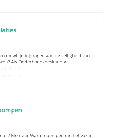
aties
 en wil je bijdragen aan de veiligheid van
uwen? Als Onderhoudsdeskundige...
Onbekend
Onbekend
epompen
nteur / Monteur Warmtepompen die het vak in