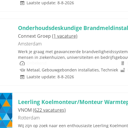
Laatste update: 8-8-2026
Onderhoudsdeskundige Brandmeldinstall
Connext Groep
(1 vacature)
Amsterdam
Werk je graag met geavanceerde brandveiligheidssystemen
mensen in ziekenhuizen, universiteiten en bedrijfsgebo
Onbekend
Metaal, Gebouwgebonden installaties, Techniek
Laatste update: 8-8-2026
Leerling Koelmonteur/Monteur Warmt
VNOM
(622 vacatures)
Rotterdam
Wij zijn op zoek naar een enthousiaste Leerling Koelmo