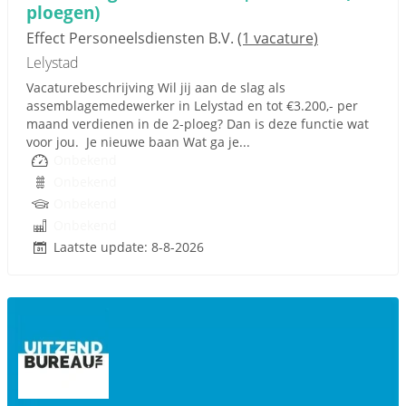
ploegen)
Effect Personeelsdiensten B.V.
(1 vacature)
Lelystad
Vacaturebeschrijving Wil jij aan de slag als
assemblagemedewerker in Lelystad en tot €3.200,- per
maand verdienen in de 2-ploeg? Dan is deze functie wat
voor jou. Je nieuwe baan Wat ga je...
Onbekend
Onbekend
Onbekend
Onbekend
Laatste update: 8-8-2026