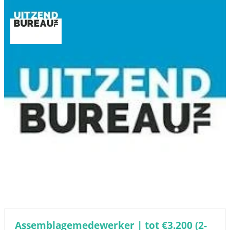
Assemblagemedewerker | tot €3.200 (2-