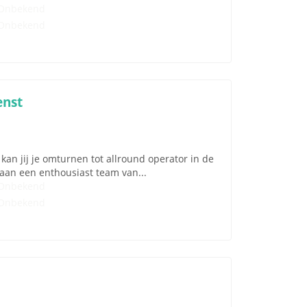
Onbekend
Onbekend
enst
kan jij je omturnen tot allround operator in de
aan een enthousiast team van...
Onbekend
Onbekend