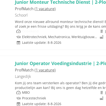
Junior Monteur Technische Dienst | 2-Pl
ProfMatch
(1 vacature)
Schoorl
Word onze nieuwe allround monteur technische dienst! Be
of zoek je een frisse uitdaging? Bij ons krijg je de kans om 
Onbekend
Elektrotechniek, Mechatronica, Werktuigbouwkunde, Techniek
Laatste update: 8-8-2026
Junior Operator Voedingsindustrie | 2-P
ProfMatch
(1 vacature)
Langedijk
Kom jij ons team versterken als operator? Ben jij die ge
productielijn aan kan? Bij ons is geen dag hetzelfde en k
MBO
Procestechniek
Laatste update: 8-8-2026