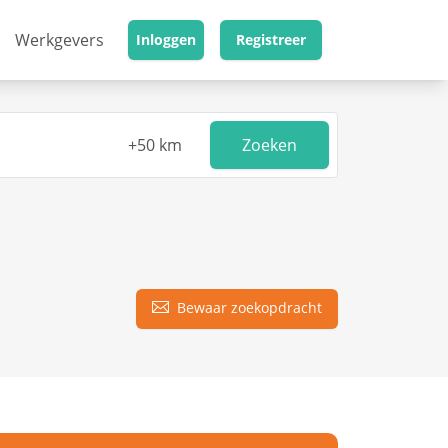
Werkgevers
Inloggen
Registreer
Zoeken
Bewaar zoekopdracht