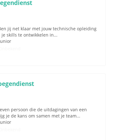
oegendienst
n jij net klaar met jouw technische opleiding
je skills te ontwikkelen in...
Junior
Onbekend
loegendienst
dreven persoon die de uitdagingen van een
rijg je de kans om samen met je team...
Junior
Onbekend