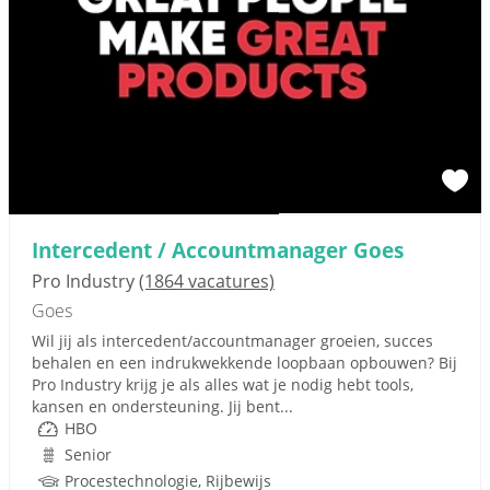
Intercedent / Accountmanager Goes
Pro Industry
(1864 vacatures)
Goes
Wil jij als intercedent/accountmanager groeien, succes
behalen en een indrukwekkende loopbaan opbouwen? Bij
Pro Industry krijg je als alles wat je nodig hebt tools,
kansen en ondersteuning. Jij bent...
HBO
Senior
Procestechnologie, Rijbewijs