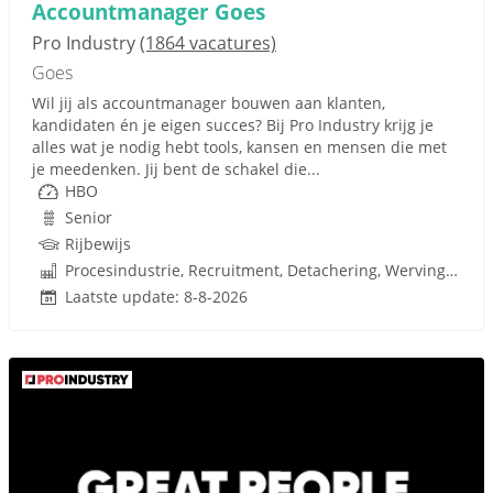
Accountmanager Goes
Pro Industry
(1864 vacatures)
Goes
Wil jij als accountmanager bouwen aan klanten,
kandidaten én je eigen succes? Bij Pro Industry krijg je
alles wat je nodig hebt tools, kansen en mensen die met
je meedenken. Jij bent de schakel die...
HBO
Senior
Rijbewijs
Procesindustrie, Recruitment, Detachering, Werving en Selectie
Laatste update: 8-8-2026