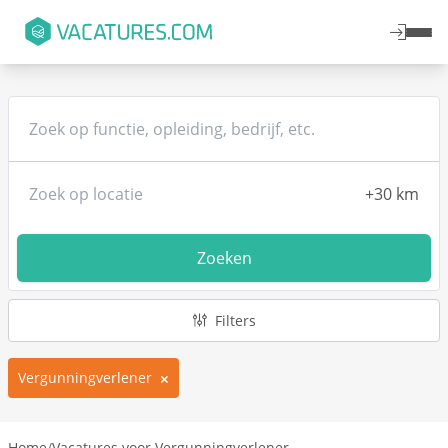
Zoeken
Filters
Vergunningverlener
Home
/
Vacatures voor Vergunningverlener