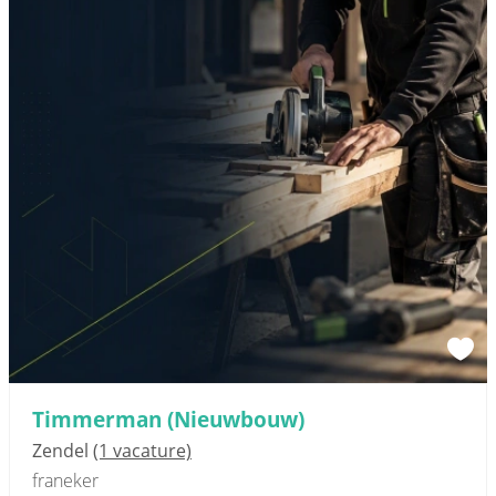
Sponsored link
Timmerman (Nieuwbouw)
Zendel
(1 vacature)
franeker