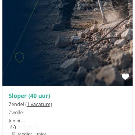
Sponsored link
Sloper (40 uur)
Zendel
(1 vacature)
Zwolle
Junior,...
Onbekend
Medior, Junior