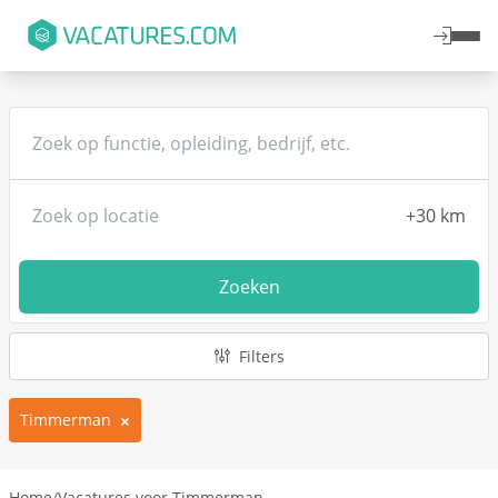
Zoeken
Filters
Timmerman
Home
/
Vacatures voor Timmerman