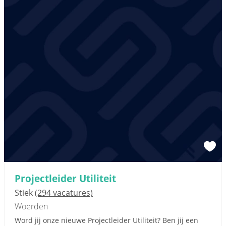
Projectleider Utiliteit
Stiek
(294 vacatures)
Woerden
Word jij onze nieuwe Projectleider Utiliteit? Ben jij een