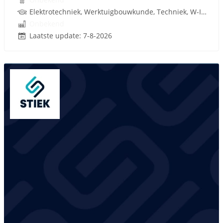
Elektrotechniek, Werktuigbouwkunde, Techniek, W-Installaties
Onbekend
Laatste update: 7-8-2026