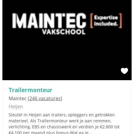
Trailermonteur
Maintec
(246 vacatures)
Heijen
Sleutel in Heijen aan trailers, opleggers en getrokken
materieel. Als Trailermonteur werk je aan remmen,
verlichting, EBS en chassiswerk en verdien je €2.800 tot
€4.100 per maand plus bonus.Wat ga je...