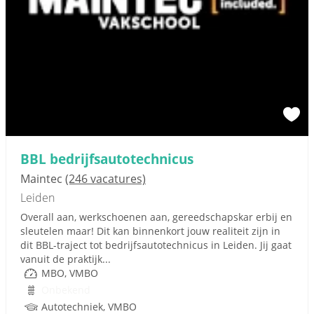
BBL bedrijfsautotechnicus
Maintec
(246 vacatures)
Leiden
Overall aan, werkschoenen aan, gereedschapskar erbij en
sleutelen maar! Dit kan binnenkort jouw realiteit zijn in
dit BBL-traject tot bedrijfsautotechnicus in Leiden. Jij gaat
vanuit de praktijk...
MBO, VMBO
Onbekend
Autotechniek, VMBO