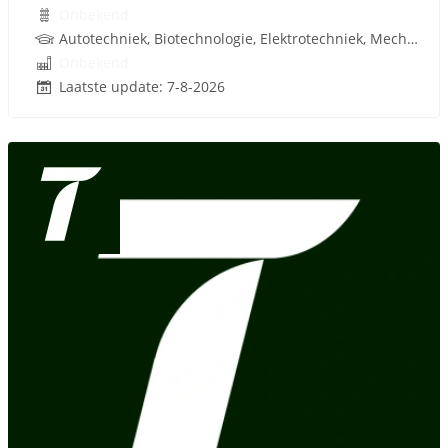
Onbekend
Autotechniek, Biotechnologie, Elektrotechniek, Mechatronica, Werktuigbouwkunde, Metaal, Techniek, Rijbewijs
Onbekend
Laatste update: 7-8-2026