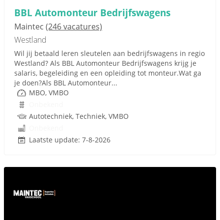
BBL Automonteur Bedrijfswagens
Maintec
(246 vacatures)
Westland
Wil jij betaald leren sleutelen aan bedrijfswagens in regio
Westland? Als BBL Automonteur Bedrijfswagens krijg je
salaris, begeleiding en een opleiding tot monteur.Wat ga
je doen?Als BBL Automonteur...
MBO, VMBO
Onbekend
Autotechniek, Techniek, VMBO
Onbekend
Laatste update: 7-8-2026