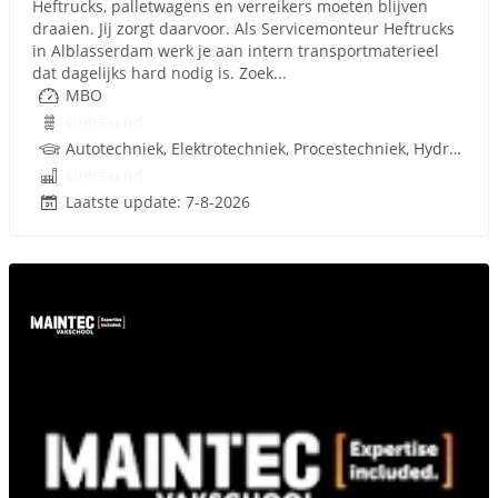
Heftrucks, palletwagens en verreikers moeten blijven
draaien. Jij zorgt daarvoor. Als Servicemonteur Heftrucks
in Alblasserdam werk je aan intern transportmaterieel
dat dagelijks hard nodig is. Zoek...
MBO
Onbekend
Autotechniek, Elektrotechniek, Procestechniek, Hydrauliek, Mobiele Werktuigen, Techniek, Rijbewijs
Onbekend
Laatste update: 7-8-2026