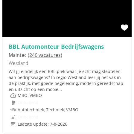
BBL Automonteur Bedrijfswagens
Maintec
(246 vacatures)
Westland
Wil jij eindelijk een BBL-plek waar je echt mag sleutelen
aan bedrijfswagens? In regio Westland leer jij het vak in
de praktijk, met goede begeleiding, modern gereedschap
en uitzicht op een mooie...
MBO, VMBO
Onbekend
Autotechniek, Techniek, VMBO
Onbekend
Laatste update: 7-8-2026