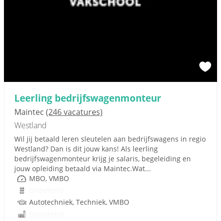
Leerling bedrijfswagenmonteur
Maintec
(246 vacatures)
Westland
Wil jij betaald leren sleutelen aan bedrijfswagens in regio
Westland? Dan is dit jouw kans! Als leerling
bedrijfswagenmonteur krijg je salaris, begeleiding en
jouw opleiding betaald via Maintec.Wat...
MBO, VMBO
Onbekend
Autotechniek, Techniek, VMBO
Onbekend