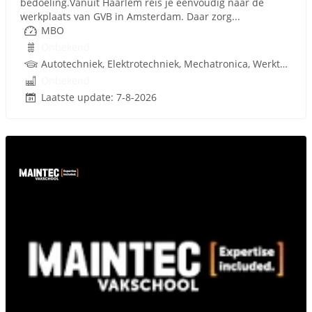
bedoeling.Vanuit Haarlem reis je eenvoudig naar de
werkplaats van GVB in Amsterdam. Daar zorg...
MBO
Onbekend
Autotechniek, Elektrotechniek, Mechatronica, Werktuigbouwkunde, Techniek
Onbekend
Laatste update: 7-8-2026