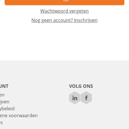
Wachtwoord vergeten
Nog geen account? Inschrijven
UNT
VOLG ONS
en
ijven
ybeleid
ene voorwaarden
es